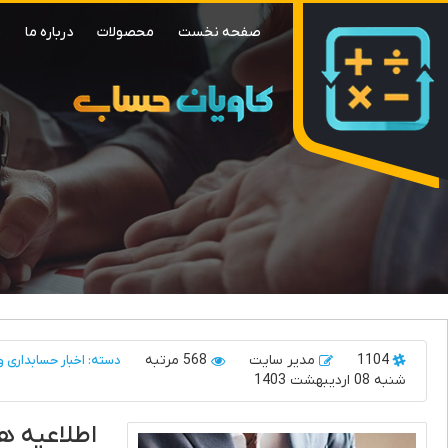
صفحه نخست
محصولات
درباره ما
م
1104
مدیر سایت
568 مرتبه
دسته: اخبار حسابداری و 
شنبه 08 اردیبهشت 1403
اطلاعیه ه