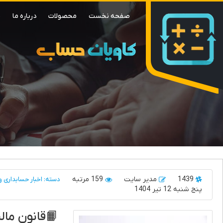
صفحه نخست
محصولات
درباره ما
م
1439
مدیر سایت
159 مرتبه
دسته: اخبار حسابداری و 
پنج شنبه 12 تیر 1404
📙قانون مالی