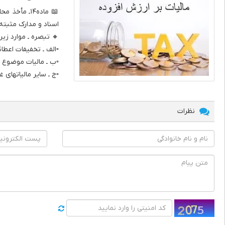
📖 ماده۱۴ـ
اسناد و مدارک مثبته
🔸 تبصره ـ موارد زیر
▫️الف ـ تخفیفات اعطائ
▫️ب ـ مالیات موضوع 
▫️ج ـ سایر مالیاتها
نظرات