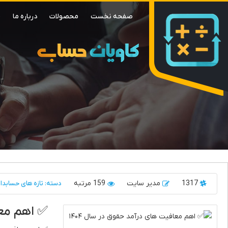
صفحه نخست
محصولات
درباره ما
م
1317
مدیر سایت
159 مرتبه
دسته: تازه های حسابدا
✅ اهم معا